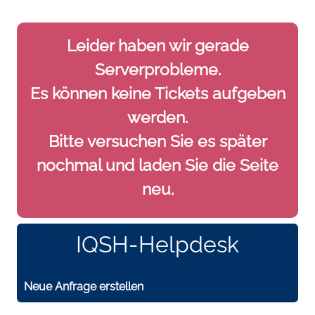
Leider haben wir gerade
Serverprobleme.
Es können keine Tickets aufgeben
werden.
Bitte versuchen Sie es später
nochmal und laden Sie die Seite
neu.
IQSH-Helpdesk
Neue Anfrage erstellen